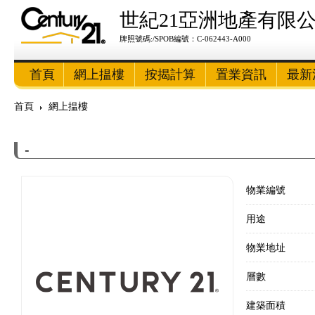
世紀21亞洲地產有限
牌照號碼:/SPOB編號：C-062443-A000
首頁
網上揾樓
按揭計算
置業資訊
最新
首頁
網上揾樓
-
物業編號
用途
物業地址
層數
建築面積