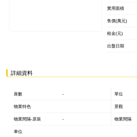
實用面積
售價(萬元)
租金(元)
出盤日期
詳細資料
座數
-
單位
物業特色
景觀
物業間隔-原裝
-
物業間隔
車位